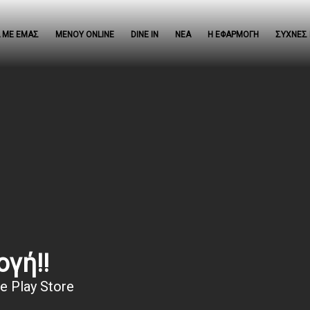
Α ΜΕ ΕΜΑΣ
ΜΕΝΟΥ ONLINE
DINE IN
ΝΕΑ
Η ΕΦΑΡΜΟΓΗ
ΣΥΧΝΕΣ 
γή!!
e Play Store