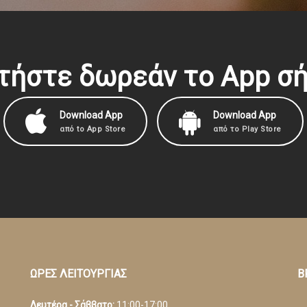
τήστε δωρεάν το Αpp σή
Download App
Download App
από to App Store
από το Play Store
ΩΡΕΣ ΛΕΙΤΟΥΡΓΙΑΣ
Β
Δευτέρα - Σάββατο:
11:00-17:00