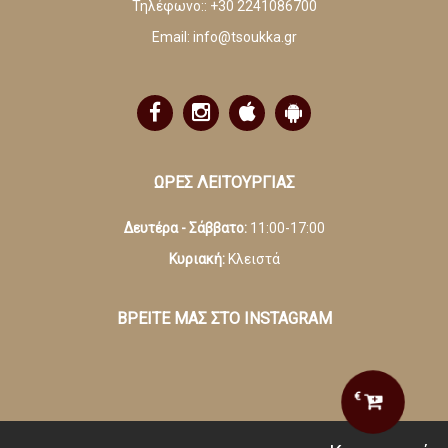
Τηλέφωνο::
+30 2241086700
Email:
info@tsoukka.gr
ΩΡΕΣ ΛΕΙΤΟΥΡΓΙΑΣ
Δευτέρα - Σάββατο:
11:00-17:00
Κυριακή:
Κλειστά
ΒΡΕΙΤΕ ΜΑΣ ΣΤΟ INSTAGRAM
€