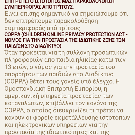
ΕΠΙΤΡΈΠΕΙ Ο ΙΣΤΌΤΟΠΌΣ ΜΑΣ ΠΑΡΑΚΟΛΟΎΘΗΣΗ
ΣΥΜΠΕΡΙΦΟΡΆΣ ΑΠΌ ΤΡΊΤΟΥΣ;
Είναι επίσης σημαντικό να σημειώσουμε ότι
δεν επιτρέπουμε παρακολούθηση
συμπεριφοράς από τρίτους
COPPA (CHILDREN ONLINE PRIVACY PROTECTION ACT -
ΝΌΜΟΣ ΓΙΑ ΤΗΝ ΠΡΟΣΤΑΣΊΑ ΤΗΣ ΙΔΙΩΤΙΚΉΣ ΖΩΉΣ ΤΩΝ
ΠΑΙΔΙΏΝ ΣΤΟ ΔΙΑΔΊΚΤΥΟ)
Όταν πρόκειται για τη συλλογή προσωπικών
πληροφοριών από παιδιά ηλικίας κάτω των
13 ετών, ο νόμος για την προστασία του
απορρήτου των παιδιών στο Διαδίκτυο
(COPPA) θέτει τους γονείς υπό έλεγχο. Η
Ομοσπονδιακή Επιτροπή Εμπορίου, η
αμερικανική υπηρεσία προστασίας των
καταναλωτών, επιβάλλει τον κανόνα της
COPPA, ο οποίος διευκρινίζει τι πρέπει να
κάνουν οι φορείς εκμετάλλευσης ιστοτόπων
και ηλεκτρονικών υπηρεσιών για την
προστασία της ιδιωτικότητας και της