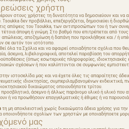
χρεώσεις χρήστη
ρουν στους χρήστες τη δυνατότητα να δημοσιεύουν και να α
. Tsoukka δεν προβάλλει, επεξεργάζεται, δημοσιεύει ή διορθ
 τις απόψεις του Tsoukka, των αντιπροσώπων του ή των συνε
 τέτοια άποψη ή γνώμη. Στο βαθμό που επιτρέπεται από τους 
ος απώλειας, αποζημίωση ή δαπάνη που προκλήθηκε και / ή υ
ων σε αυτόν τον ιστότοπο.
θεί όλα τα Σχόλια και να αφαιρεί οποιαδήποτε σχόλια που θ
αία, άσεμνα, λιβελογραφικά, αποτελεί παραβίαση του απορρή
ροϋποθέσεις (όπως εσωτερικές πληροφορίες, ιδιοκτησιακές 
ιακών σχέσεων ή που καλύπτονται σε συμφωνίες εμπιστευτ
στην ιστοσελίδα μας και να έχετε όλες τις απαραίτητες άδει
νευματικής ιδιοκτησίας, συμπεριλαμβανομένων ενδεικτικά,
διοκτησιακού δικαιώματος οποιουδήποτε τρίτου.
, προσβλητικό, άσεμνο ή άλλως παράνομο υλικό ή υλικό που 
ήσουν ή να προωθήσουν επαγγελματικές ή έθιμες ή να παρουσ
a
τη μη αποκλειστική χωρίς δικαιώματα άδεια χρήσης για τη
ία οποιονδήποτε σχολίων των χρηστών με οποιαδήποετε μορφ
χόμενό μας