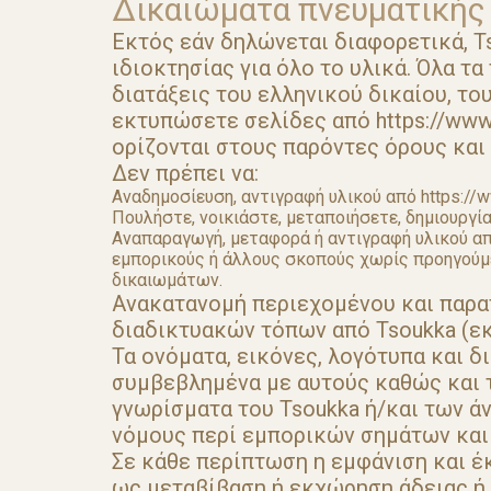
Δικαιώματα πνευματικής 
Εκτός εάν δηλώνεται διαφορετικά, T
ιδιοκτησίας για όλο το υλικά. Όλα τ
διατάξεις του ελληνικού δικαίου, τ
εκτυπώσετε σελίδες από https://www
ορίζονται στους παρόντες όρους και
Δεν πρέπει να:
Αναδημοσίευση, αντιγραφή υλικού από https://w
Πουλήστε, νοικιάστε, μεταποιήσετε, δημιουργί
Αναπαραγωγή, μεταφορά ή αντιγραφή υλικού από
εμπορικούς ή άλλους σκοπούς χωρίς προηγούμ
δικαιωμάτων.
Ανακατανομή περιεχομένου και παρα
διαδικτυακών τόπων από Tsoukka (εκτ
Τα ονόματα, εικόνες, λογότυπα και δ
συμβεβλημένα με αυτούς καθώς και τα
γνωρίσματα του Tsoukka ή/και των ά
νόμους περί εμπορικών σημάτων και 
Σε κάθε περίπτωση η εμφάνιση και έ
ως μεταβίβαση ή εκχώρηση άδειας ή