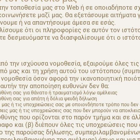
ην τοποθεσία μας στο Web ή σε οποιαδήποτε σχ
κοινωνήσετε μαζί μας. Θα εξετάσουμε αιτήματα 
νουμε ή να απαντήσουμε άμεσα σε εσάς.
σουμε ότι οι πληροφορίες σε αυτόν τον ιστότο
ύτε δεσμευόμαστε να διασφαλίσουμε ότι ο ιστότ
πό την ισχύουσα νομοθεσία, εξαιρούμε όλες τις 
οπό μας και τη χρήση αυτού του ιστότοπου (συμ
νομοθεσία όσον αφορά την ικανοποιητική ποιότη
 αυτήν την αποποίηση ευθυνών δεν θα:
ευθύνη σας για θάνατο ή τραυματισμό λόγω αμέλειας
ευθύνη σας για απάτη ή δόλια ψευδή δήλωση
 μας ή τις υποχρεώσεις σας με οποιονδήποτε τρόπο που δεν 
ις μας ή τις υποχρεώσεις σας που δεν μπορούν να αποκλεισ
υθύνης που ορίζονται στο παρόν τμήμα και σε άλ
αφο και (β) διέπουν όλες τις υποχρεώσεις που
ενο της παρούσας δήλωσης, συμπεριλαμβανομέν
μπεριλαμβανομένης της αμέλειας) όπως και για