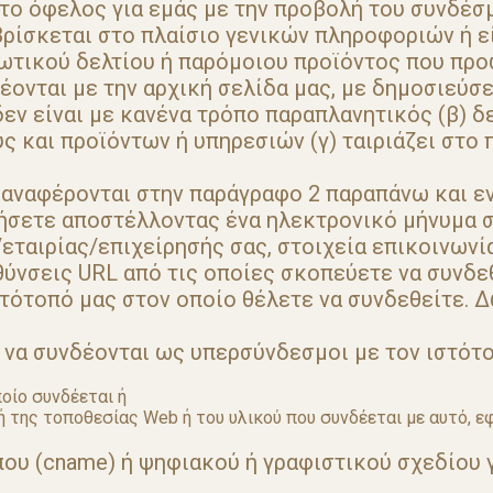
) το όφελος για εμάς με την προβολή του συνδέσ
βρίσκεται στο πλαίσιο γενικών πληροφοριών ή 
τικού δελτίου ή παρόμοιου προϊόντος που προω
έονται με την αρχική σελίδα μας, με δημοσιεύσ
εν είναι με κανένα τρόπο παραπλανητικός (β) δ
 και προϊόντων ή υπηρεσιών (γ) ταιριάζει στο 
 αναφέρονται στην παράγραφο 2 παραπάνω και ε
ιήσετε αποστέλλοντας ένα ηλεκτρονικό μήνυμα σ
εταιρίας/επιχείρησής σας, στοιχεία επικοινωνί
υθύνσεις URL από τις οποίες σκοπεύετε να συνδε
ιστότοπό μας στον οποίο θέλετε να συνδεθείτε.
 να συνδέονται ως υπερσύνδεσμοι με τον ιστότο
οίο συνδέεται ή
ης τοποθεσίας Web ή του υλικού που συνδέεται με αυτό, εφό
που (cname) ή ψηφιακού ή γραφιστικού σχεδίου 