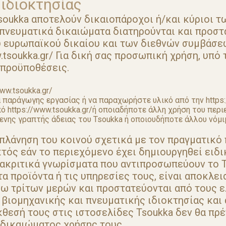
ιδιοκτησίας
soukka αποτελούν δικαιοπάροχοι ή/και κύριοι 
α πνευματικά δικαιώματα διατηρούνται και προστ
ου ευρωπαϊκού δικαίου και των διεθνών συμβάσεω
.tsoukka.gr/ Για δική σας προσωπική χρήση, υπό
 προϋποθέσεις.
ww.tsoukka.gr/
α παράγωγης εργασίας ή να παραχωρήστε υλικό από την https:
 https://www.tsoukka.gr/ή οποιαδήποτε άλλη χρήση του περι
ενης γραπτής άδειας του Tsoukka ή οποιουδήποτε άλλου νόμ
πλάνηση του κοινού σχετικά με τον πραγματικό
ός εάν το περιεχόμενο έχει δημιουργηθεί ειδικ
ιακριτικά γνωρίσματα που αντιπροσωπεύουν το T
 προϊόντα ή τις υπηρεσίες τους, είναι αποκλει
νω τρίτων μερών και προστατεύονται από τους ε
βιομηχανικής και πνευματικής ιδιοκτησίας και
κθεσή τους στις ιστοσελίδες Tsoukka δεν θα πρ
 δικαιώματος χρήσης τους.