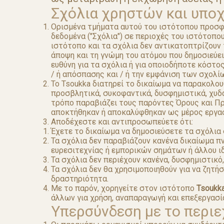
Σχόλια χρηστών και υπο
Ορισμένα τμήματα αυτού του ιστότοπου προσφέ
δεδομένα ("Σχόλια") σε περιοχές του ιστότοπου
ιστότοπο και τα σχόλια δεν αντικατοπτρίζουν
άποψη και τη γνώμη του ατόμου που δημοσιεύει
ευθύνη για τα σχόλια ή για οποιοδήποτε κόστ
/ ή απόσπασης και / ή την εμφάνιση των σχολί
Το Tsoukka διατηρεί το δικαίωμα να παρακολου
προσβλητικά, συκοφαντικά, δυσφημιστικά, χυδ
τρόπο παραβιάζει τους παρόντες Όρους και Π
αποκτήθηκαν ή αποκαλύφθηκαν ως μέρος εργασ
Αποδέχεστε και αντιπροσωπεύετε ότι:
Έχετε το δικαίωμα να δημοσιεύσετε τα σχόλια 
Τα σχόλια δεν παραβιάζουν κανένα δικαίωμα π
ευρεσιτεχνίας ή εμπορικών σημάτων ή άλλου ι
Τα σχόλια δεν περιέχουν κανένα, δυσφημιστικό
Τα σχόλια δεν θα χρησιμοποιηθούν για να ζητ
δραστηριότητα.
Με το παρόν, χορηγείτε στον ιστότοπο
Tsoukk
άλλων για χρήση, αναπαραγωγή και επεξεργασ
Υπερσύνδεση με το περιε